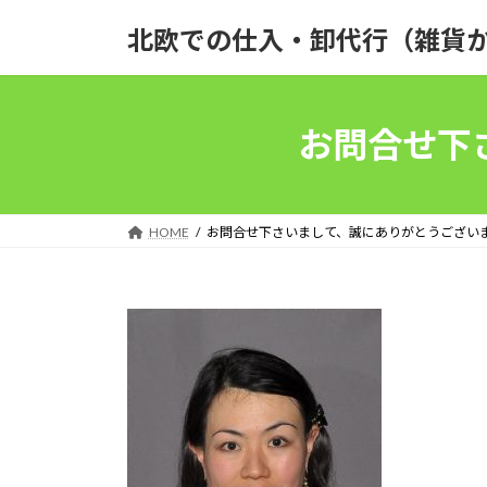
コ
ナ
北欧での仕入・卸代行（雑貨
ン
ビ
テ
ゲ
ン
ー
お問合せ下
ツ
シ
へ
ョ
ス
ン
キ
に
HOME
お問合せ下さいまして、誠にありがとうござい
ッ
移
プ
動